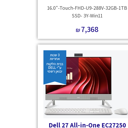
16.0"-Touch-FHD-U9-288V-32GB-1TB
SSD- 3Y-Win11
7,368
₪
3 שנות
אחריות
בבית הלקוח
ע"י DELL
יבואן רשמי
Dell 27 All-in-One EC27250