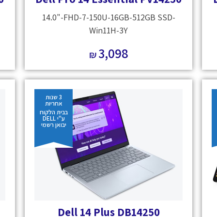
14.0"-FHD-7-150U-16GB-512GB SSD-
Win11H-3Y
3,098
₪
3 שנות
אחריות
בבית הלקוח
ע"י DELL
יבואן רשמי
Dell 14 Plus DB14250