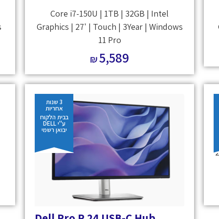
Core i7-150U | 1TB | 32GB | Intel
s
Graphics | 27' | Touch | 3Year | Windows
11 Pro
5,589
₪
3 שנות
אחריות
D
בבית הלקוח
ע"י DELL
יבואן רשמי
2
Dell Pro P 24 USB-C Hub