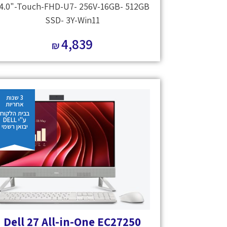
4.0"-Touch-FHD-U7- 256V-16GB- 512GB
SSD- 3Y-Win11
4,839
₪
3 שנות
אחריות
בבית הלקוח
ע"י DELL
יבואן רשמי
Dell 27 All-in-One EC27250