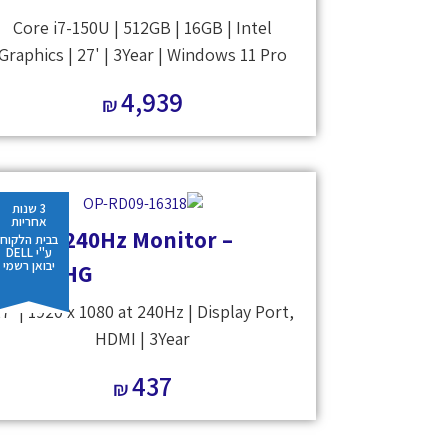
Core i7-150U | 512GB | 16GB | Intel
Graphics | 27' | 3Year | Windows 11 Pro
4,939
₪
3 שנות
אחריות
ell 27 240Hz Monitor –
בבית הלקוח
ע"י DELL
יבואן רשמי
SE2726HG
7' | 1920 x 1080 at 240Hz | Display Port,
HDMI | 3Year
437
₪