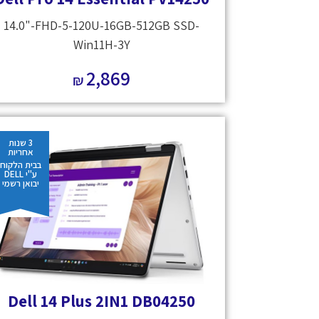
14.0"-FHD-5-120U-16GB-512GB SSD-
Win11H-3Y
2,869
₪
3 שנות
אחריות
בבית הלקוח
ע"י DELL
יבואן רשמי
Dell 14 Plus 2IN1 DB04250