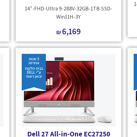
1
14"-FHD-Ultra 9-288V-32GB-1TB SSD-
Win11H-3Y
6,169
₪
3 שנות
אחריות
בבית הלקוח
ע"י DELL
יבואן רשמי
Dell 27 All-in-One EC27250