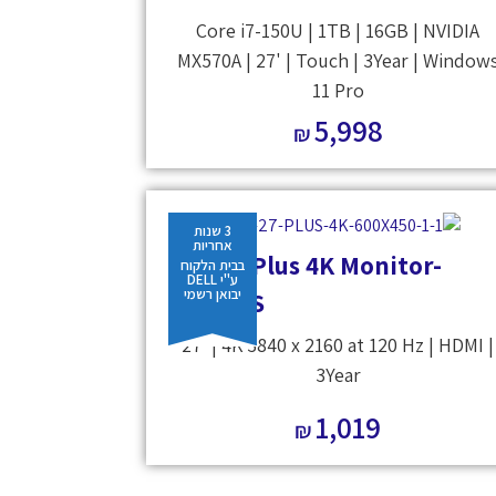
Core i7-150U | 1TB | 16GB | NVIDIA
MX570A | 27' | Touch | 3Year | Window
11 Pro
5,998
₪
3 שנות
אחריות
Dell 27 Plus 4K Monitor-
בבית הלקוח
ע"י DELL
יבואן רשמי
S2725QS
27' | 4K 3840 x 2160 at 120 Hz | HDMI |
3Year
1,019
₪