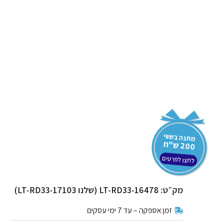
מתנה בשווי
200
ש"ח
לחצו לפרטים
מק״ט: LT-RD33-16478 (שלנו LT-RD33-17103)
זמן אספקה – עד 7 ימי עסקים