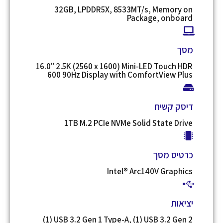
32GB, LPDDR5X, 8533MT/s, Memory on
Package, onboard
מסך
16.0" 2.5K (2560 x 1600) Mini-LED Touch HDR
600 90Hz Display with ComfortView Plus
דיסק קשיח
1TB M.2 PCIe NVMe Solid State Drive
כרטיס מסך
Intel® Arc140V Graphics
יציאות
(1) USB 3.2 Gen 1 Type-A, (1) USB 3.2 Gen 2