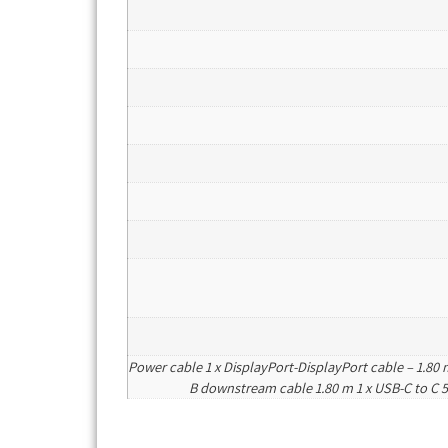
Power cable 1 x DisplayPort-DisplayPort cable – 1.80
B downstream cable 1.80 m 1 x USB-C to C 