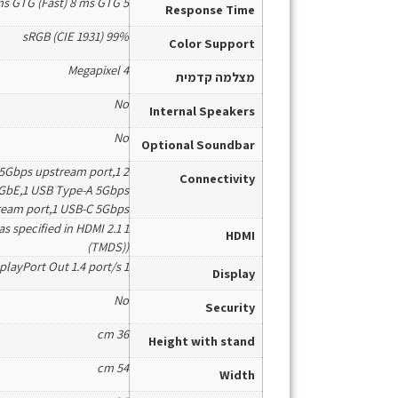
5 ms GTG (Fast) 8 ms GTG
Response Time
99% sRGB (CIE 1931)
Color Support
4 Megapixel
מצלמה קדמית
No
Internal Speakers
No
Optional Soundbar
 5Gbps upstream port,1
Connectivity
1GbE,1 USB Type-A 5Gbps
eam port,1 USB-C 5Gbps
as specified in HDMI 2.1
HDMI
(TMDS))
1 DisplayPort 1.4 (HDCP 1.4) port/s 1 DisplayPort Out 1.4 port/s
Display
No
Security
36 cm
Height with stand
54 cm
Width