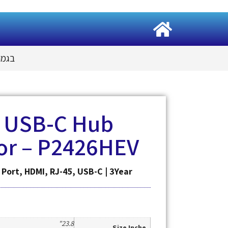
בגמר 
4 USB-C Hub
r – P2426HEV
y Port, HDMI, RJ-45, USB-C | 3Year
23.8"
Size Inche