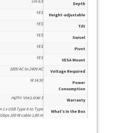
6.5 cm
Depth
YES
Height-adjustable
YES
Tilt
YES
Swivel
YES
Pivot
YES
VESA Mount
100V AC to 240V AC
Voltage Required
14.50 W
Power
Consumption
3 שנים באתר הלקוח
Warranty
 m 1 x USB Type A to Type
What's In the Box
5Gbps 100 W cable 1.80 m