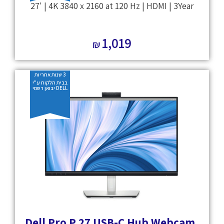
27' | 4K 3840 x 2160 at 120 Hz | HDMI | 3Year
1,019
₪
3 שנות אחריות
בבית הלקוח ע"י
DELL יבואן רשמי
Dell Pro P 27 USB-C Hub Webcam