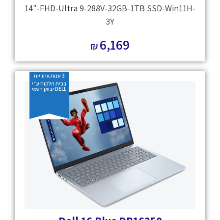
14"-FHD-Ultra 9-288V-32GB-1TB SSD-Win11H-
3Y
6,169
₪
3 שנות אחריות
בבית הלקוח ע"י
DELL יבואן רשמי