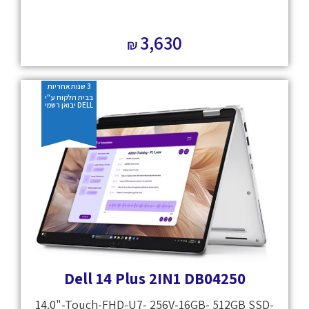
3,630
₪
3 שנות אחריות
בבית הלקוח ע"י
DELL יבואן רשמי
Dell 14 Plus 2IN1 DB04250
14.0"-Touch-FHD-U7- 256V-16GB- 512GB SSD-