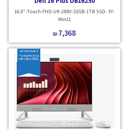
Dell 16 Plus DB16250
16.0"-Touch-FHD-U9-288V-32GB-1TB SSD- 3Y-
Win11
7,368
₪
3 שנות אחריות
בבית הלקוח ע"י
DELL יבואן רשמי