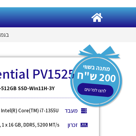
בגמר 
מתנה בשווי
ential PV15250
200
ש"ח
B-512GB SSD-Win11H-3Y
לחצו לפרטים
מעבד
Intel(R) Core(TM) i7-1355U
זכרון
 1 x 16 GB, DDR5, 5200 MT/s