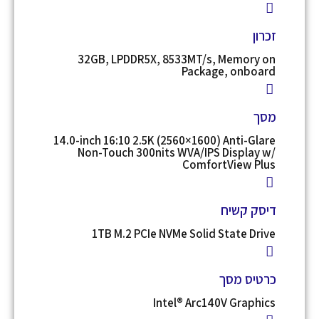
זכרון
32GB, LPDDR5X, 8533MT/s, Memory on
Package, onboard
מסך
14.0-inch 16:10 2.5K (2560×1600) Anti-Glare
Non-Touch 300nits WVA/IPS Display w/
ComfortView Plus
דיסק קשיח
1TB M.2 PCIe NVMe Solid State Drive
כרטיס מסך
Intel® Arc140V Graphics