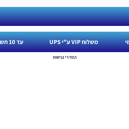
י
משלוח VIP ע"י UPS
עד 10 תשלומים ללא ריבית
הסדרי נגישות